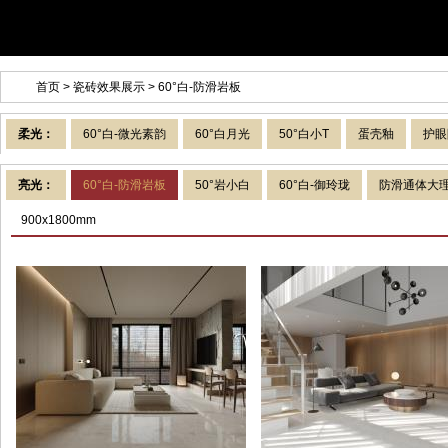
首页
>
瓷砖效果展示
>
60°白-防滑岩板
柔光：
60°白-微光素韵
60°白月光
50°白小T
蛋壳釉
护眼
亮光：
60°白-防滑岩板
50°岩小白
60°白-御玲珑
防滑通体大
900x1800mm